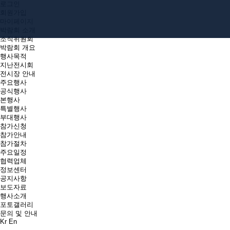
로그인
회원가입
마이페이지
박람회 소개
조직위원회
박람회 개요
행사목적
지난전시회
전시장 안내
주요행사
공식행사
본행사
특별행사
부대행사
참가신청
참가안내
참가절차
주요일정
협력업체
정보센터
공지사항
보도자료
행사소개
포토갤러리
문의 및 안내
Kr
En