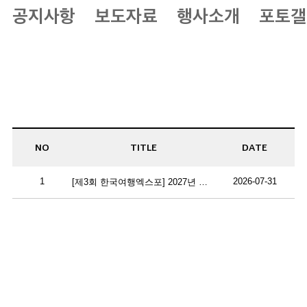
공지사항
보도자료
행사소개
포토갤
NO
TITLE
DATE
1
2026-07-31
[제3회 한국여행엑스포] 2027년 박람회 개최 일정 안내